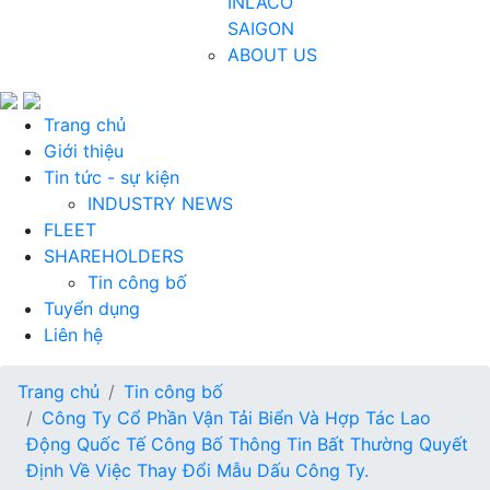
INLACO
SAIGON
ABOUT US
Trang chủ
Giới thiệu
Tin tức - sự kiện
INDUSTRY NEWS
FLEET
SHAREHOLDERS
Tin công bố
Tuyển dụng
Liên hệ
Trang chủ
Tin công bố
Công Ty Cổ Phần Vận Tải Biển Và Hợp Tác Lao
Động Quốc Tế Công Bố Thông Tin Bất Thường Quyết
Định Về Việc Thay Đổi Mẫu Dấu Công Ty.